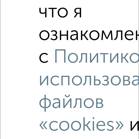
Агентство, 04.08.2026
что я
ознакомлен
‹
›
с
Политик
2
/10
использов
3-к квартира, вторичка, 52м², 2/5 этаж
₽
₽
3 100 000
59 800
за м²
Заводской район, Климасенко 5/4
файлов
Агентство, 03.08.2026
«cookies»
‹
›