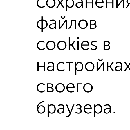
сохранени
3-к квартиры
Поиск по схожим параметрам:
файлов
Заводской район
на улице Клименко
на первом этаже
не последний этаж
с балконом
cookies в
с центральным отоплением
Вторичное жилье
в панельном доме
с раздельным санузлом
настройка
Цена до 4 000 000 руб.
площадью до 60 м²
В ипотеку
своего
Однокомнатные
Двухкомнатные
Трехкомнатные
4‑комнатные
браузера.
Квартиры студии
От застройщика
Без посредников
Вторичное жилье
В новостройке
В строящемся доме
В новом доме
Контакты
Политика конфиденциальности