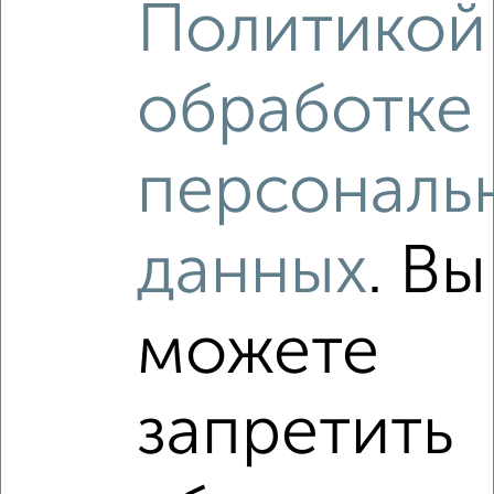
Политикой
2
/2
обработке
3-к квартира, вторичка, 65м², 8/9 этаж
₽
₽
3 895 000
60 000
за м²
Заводской район, Климасенко 9/5
персональ
Агентство, 03.08.2026
данных
. Вы
можете
‹
›
запретить
2
/2
3-к квартира, вторичка, 57м², 6/9 этаж
₽
₽
3 700 000
65 000
за м²