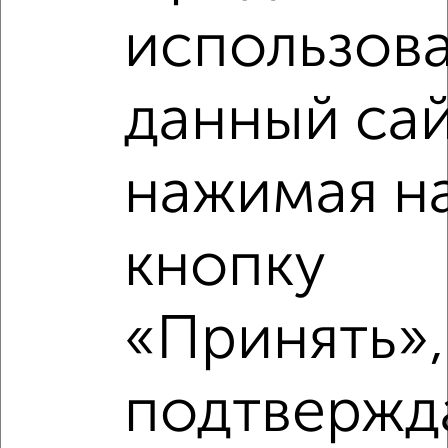
использова
данный сай
Рядом, с меньшей ценой
Недалеко от Клименко 50 с ценой ниже
нажимая н
кнопку
‹
›
«Принять»,
2
/2
подтвержд
3-к квартира, вторичка, 59м², 4/5 этаж
₽
₽
3 700 000
62 800
за м²
Заводской район, Тореза 37