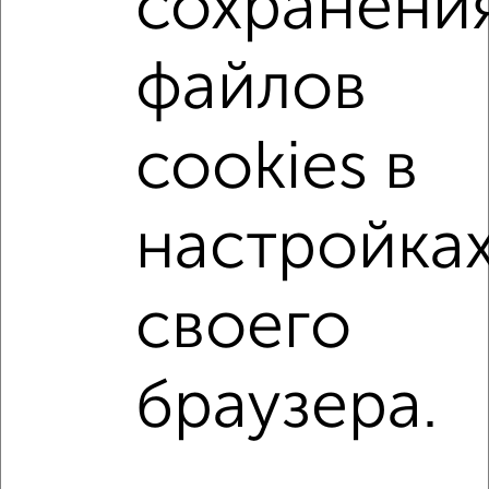
сохранени
1-к квартиры
Поиск по схожим параметрам:
файлов
Новоильинский район
жилой комплекс 7-й
на улице Косыгина
не первый этаж
с балконом
cookies в
с центральным отоплением
в строящихся домах
в новостройках
в панельном доме
настройка
с раздельным санузлом
площадью до 50 м²
В экологически чистом районе
своего
Однокомнатные
Двухкомнатные
Трехкомнатные
4‑комнатные
браузера.
Квартиры студии
От застройщика
Без посредников
Вторичное жилье
В новостройке
В строящемся доме
В новом доме
Контакты
Политика конфиденциальности