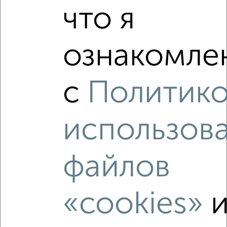
Агентство, 08.08.2026
что я
ознакомлен
‹
›
с
Политик
2
/2
использов
1-к квартира, строящийся дом, 44м², 10/15 этаж
₽
₽
6 726 600
151 500
за м²
Новоильинский район, ЖК 7-й, Косыгина 10к2
файлов
Агентство, 08.08.2026
«cookies»
‹
›