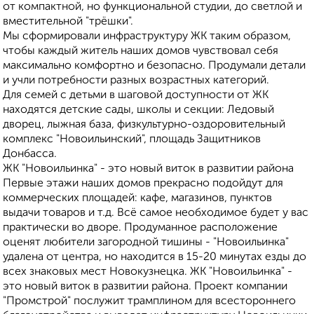
от компактной, но функциональной студии, до светлой и
вместительной "трёшки".
Мы сформировали инфраструктуру ЖК таким образом,
чтобы каждый житель наших домов чувствовал себя
максимально комфортно и безопасно. Продумали детали
и учли потребности разных возрастных категорий.
Для семей с детьми в шаговой доступности от ЖК
находятся детские сады, школы и секции: Ледовый
дворец, лыжная база, физкультурно-оздоровительный
комплекс "Новоильинский", площадь Защитников
Донбасса.
ЖК "Новоильинка" - это новый виток в развитии района
Первые этажи наших домов прекрасно подойдут для
коммерческих площадей: кафе, магазинов, пунктов
выдачи товаров и т.д. Всё самое необходимое будет у вас
практически во дворе. Продуманное расположение
оценят любители загородной тишины - "Новоильинка"
удалена от центра, но находится в 15-20 минутах езды до
всех знаковых мест Новокузнецка. ЖК "Новоильинка" -
это новый виток в развитии района. Проект компании
"Промстрой" послужит трамплином для всестороннего