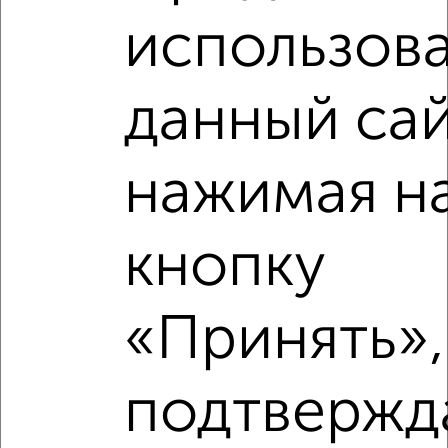
использова
данный сай
Рядом, с меньшей ценой
Недалеко от Косыгина 10к3 с ценой ниже
нажимая н
кнопку
‹
›
«Принять»,
2
/10
подтвержд
1-к квартира, строящийся дом, 44м², 8/15 этаж
₽
₽
6 726 600
151 500
за м²
Новоильинский район, ЖК 7-й, Косыгина 10к3