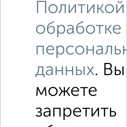
Политикой
2
/10
обработке
1-к квартира, строящийся дом, 44м², 8/15 этаж
₽
₽
6 726 600
151 500
за м²
Новоильинский район, ЖК 7-й, Косыгина 10к2
персональ
Агентство, 08.08.2026
данных
. Вы
можете
‹
›
запретить
2
/10
1-к квартира, строящийся дом, 41м², 6/15 этаж
₽
₽
6 166 050
151 500
за м²