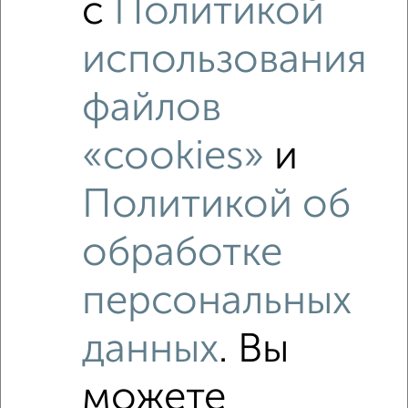
с
Политикой
использования
файлов
«cookies»
и
Политикой об
обработке
персональных
Рядом, с меньшей ценой
Недалеко от Октябрьский проспект 60 с ценой ниже
данных
. Вы
можете