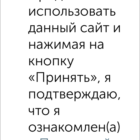
3‑комнатные квартиры с похожей площадью ±10%
использовать
₽
4 180 000
данный сайт и
₽
4 600 000
нажимая на
₽
4 680 000
кнопку
Средняя цена район
«Принять», я
Это предложение
Средняя цена по городу
подтверждаю,
Похожие предложения рядом
что я
3‑комнатные квартиры недалеко от Октябрьский
проспект 60
ознакомлен(а)