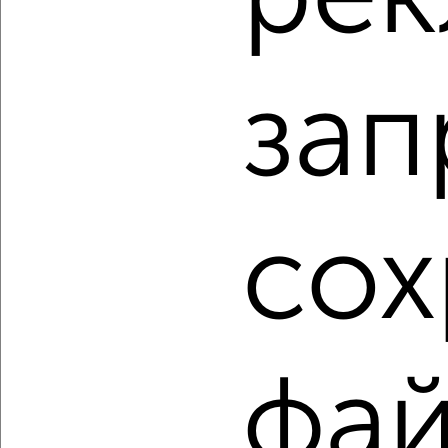
‹
›
зап
2
/2
1-к квартира, вторичка, 40м², 1/21 этаж
₽
₽
6 384 000
160 000
за м²
Центральный район, ЖК Планета, Уфимская 2
Агентство, 05.08.2026
сох
1 / 6
2
Как купить однокомнатную квартиру, c большой кухней
от 10 м² в Новокузнецке на сайте Новокузнецк-
недвижимость?
фа
Используя удобную форму поиска с множеством
фильтров и сортировкой по параметрам, вы можете
подобрать для покупки однокомнатную квартиру, c