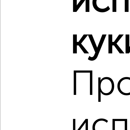
исп
2
/2
1-к квартира, вторичка, 39м², 3/16 этаж
₽
₽
6 047 640
157 000
за м²
Куйбышевский район, Макеевская 12
кук
Агентство, 05.08.2026
Пр
‹
›
2
/2
1-к квартира, вторичка, 39м², 2/16 этаж
₽
₽
6 184 230
157 000
за м²
исп
Куйбышевский район, Макеевская 12
Агентство, 05.08.2026