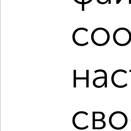
большой кухней от 10 м² в Новокузнецке.
Найденные предложения: 344 объявлений, можно
coo
посмотреть в виде списка или на карте, с описанием,
расположением, ценой и другими подробностями.
Подберите подходящую недвижимость из предложений
от собственников, риэлторов, застройщиков и агенств
недвижимости, связаться с ними можно по телефону или
написать сообщение в любом удобном для вас
мессенджере, это безопасно и бесплатно.
нас
Для покупки квартиры доступна ипотека от крупнейших
банков России: СберБанк, ВТБ, Альфа-Банк,
Россельхозбанк, Совкомбанк, Т-Банк, Росбанк, Почта
Банк на сумму от 400 000 до 120 000 000 рублей сроком
до 30 лет.
сво
Сайт работает во многих городах России.
Сколько стоит купить однокомнатную квартиру в
Новокузнецке?