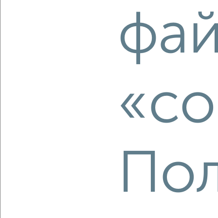
‹
›
фа
2
/2
1-к квартира, вторичка, 42м², 2/10 этаж
₽
₽
3 890 000
92 700
за м²
Новоильинский район, проспект Авиаторов 75
«co
Агентство, 05.08.2026
Пол
‹
›
2
/2
1-к квартира, вторичка, 37м², 20/21 этаж
₽
₽
5 698 000
154 000
за м²