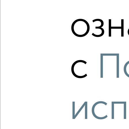
60
Агентство, 05.08.2026
озн
‹
›
с
П
2
/2
1-к квартира, вторичка, 43м², 9/16 этаж
₽
₽
6 688 250
155 000
за м²
Куйбышевский район, Макеевская 12
исп
Агентство, 05.08.2026