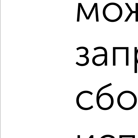
мо
‹
›
2
/2
1-к квартира, вторичка, 37м², 11/21 этаж
зап
₽
₽
5 698 000
154 000
за м²
Центральный район, ЖК Планета, Уфимская 2
Агентство, 05.08.2026
сбо
‹
›
2
/2
1-к квартира, вторичка, 36м², 19/21 этаж