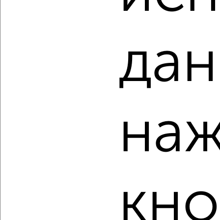
дан
‹
›
2
/10
1-к квартира, вторичка, 38м², 9/16 этаж
наж
₽
₽
6 100 000
160 600
за м²
Центральный район, ЖК Новый Город, Пионерский проспект
62
Агентство, 05.08.2026
кно
‹
›