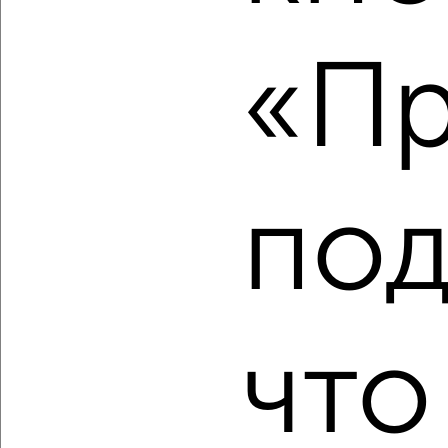
2
/2
«Пр
1-к квартира, вторичка, 47м², 1/9 этаж
₽
₽
3 600 000
76 500
за м²
Орджоникидзевский район, мкр. Байдаевский, Мурманская
47/5
Собственник, 05.08.2026
под
‹
›
что
2
/2
1-к квартира, вторичка, 38м², 9/16 этаж
₽
₽
7 000 000
184 700
за м²
Центральный район, ЖК Новый Город, Пионерский проспект