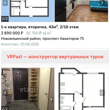
‹
›
2
/2
1-к квартира, вторичка, 42м², 2/10 этаж
₽
₽
3 890 000
92 700
за м²
Новоильинский район, проспект Авиаторов 75
Агентство, 05.08.2026
VRPazl — конструктор виртуальных туров
‹
›
2
/2