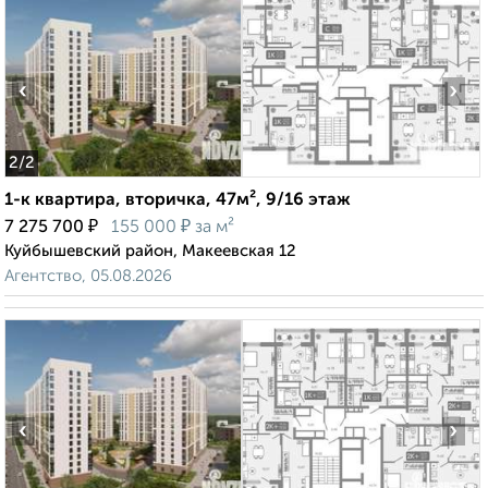
‹
›
2
/2
1-к квартира, вторичка, 47м², 9/16 этаж
₽
₽
7 275 700
155 000
за м²
Куйбышевский район, Макеевская 12
Агентство, 05.08.2026
‹
›