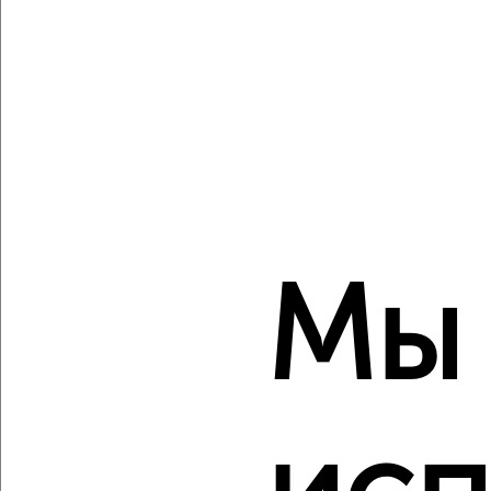
‹
›
2
/2
1-к квартира, вторичка, 44м², 5/16 этаж
₽
₽
6 889 750
155 000
за м²
Куйбышевский район, Макеевская 12
Мы
Агентство, 05.08.2026
‹
›