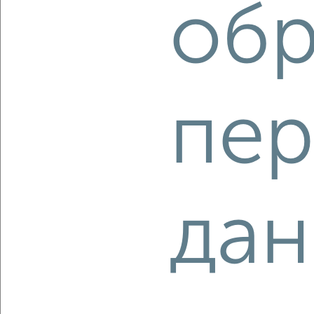
обр
Центральный район, ЖК Планета, Уфимская 2
Агентство, 05.08.2026
пер
‹
›
2
/1
1-к квартира, вторичка, 59м², 9/17 этаж
дан
₽
₽
8 500 000
144 100
за м²
Центральный район, Кузнецкстроевский проспект 9
Агентство, 05.08.2026