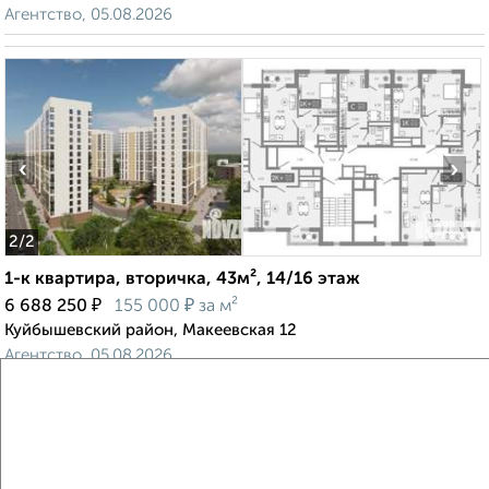
Агентство, 05.08.2026
‹
›
2
/2
1-к квартира, вторичка, 43м², 14/16 этаж
₽
₽
6 688 250
155 000
за м²
Куйбышевский район, Макеевская 12
Агентство, 05.08.2026
Создайте виртуальный тур по вашему
пространству с VRPazl