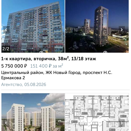
‹
›
2
/2
1-к квартира, вторичка, 38м², 13/18 этаж
₽
₽
5 750 000
151 400
за м²
Центральный район, ЖК Новый Город, проспект Н.С.
Ермакова 2
Агентство, 05.08.2026
‹
›