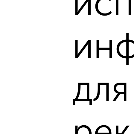
исп
₽
₽
5 589 200
157 000
за м²
Центральный район, ЖК Планета, Уфимская 2
Агентство, 05.08.2026
ин
‹
›
2
/2
для
1-к квартира, вторичка, 36м², 10/21 этаж
₽
₽
5 589 200
157 000
за м²
Центральный район, ЖК Планета, Уфимская 2
Агентство, 05.08.2026
рек